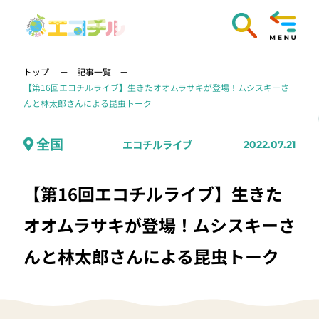
トップ
記事一覧
【第16回エコチルライブ】生きたオオムラサキが登場！ムシスキーさ
んと林太郎さんによる昆虫トーク
全国
エコチルライブ
2022.07.21
【第16回エコチルライブ】生きた
オオムラサキが登場！ムシスキーさ
んと林太郎さんによる昆虫トーク