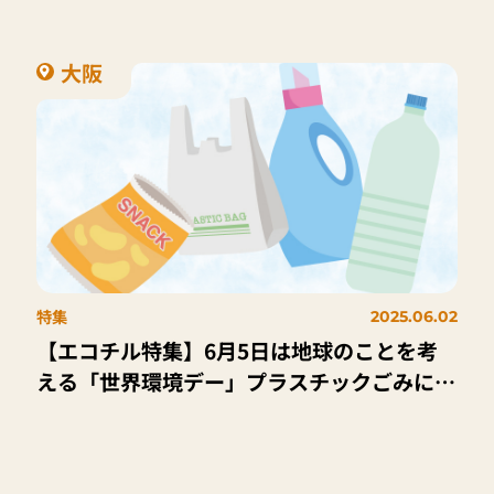
大阪
特集
2025.06.02
【エコチル特集】6月5日は地球のことを考
える「世界環境デー」プラスチックごみにつ
いて考えよう！知ろう！