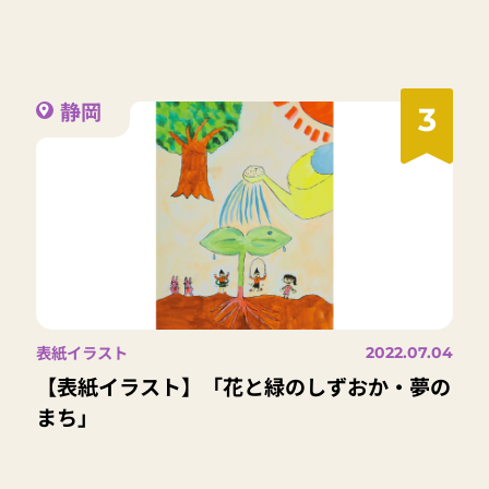
静岡
3
表紙イラスト
2022.07.04
【表紙イラスト】「花と緑のしずおか・夢の
まち」