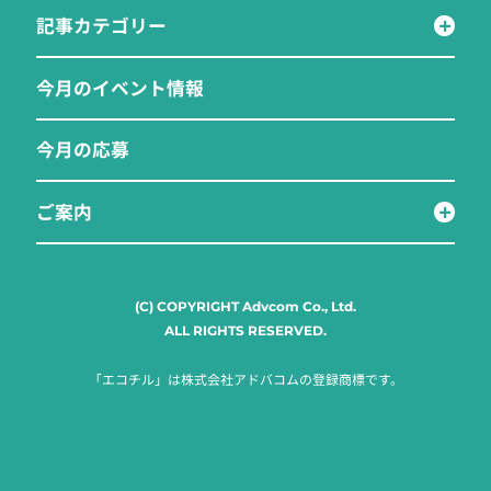
記事カテゴリー
今月のイベント情報
今月の応募
ご案内
(C) COPYRIGHT Advcom Co., Ltd.
ALL RIGHTS RESERVED.
「エコチル」は株式会社アドバコムの登録商標です。