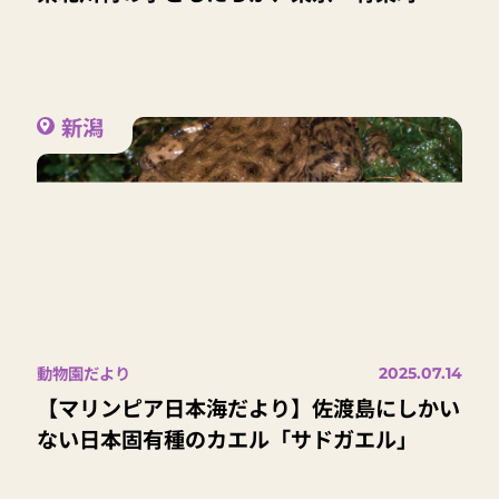
通会館マルシェ」でPRイベントを実施
新潟
動物園だより
2025.07.14
【マリンピア日本海だより】佐渡島にしかい
ない日本固有種のカエル「サドガエル」