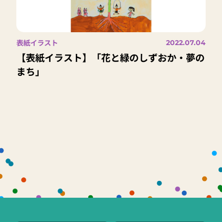
表紙イラスト
2022.07.04
【表紙イラスト】「花と緑のしずおか・夢の
まち」