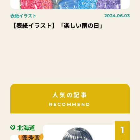
表紙イラスト
2024.06.03
【表紙イラスト】「楽しい雨の日」
人気の記事
RECOMMEND
北海道
1