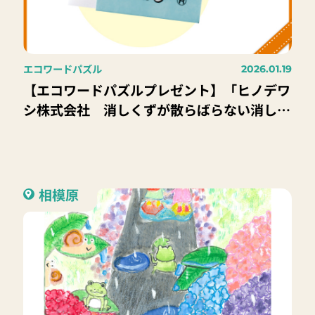
エコワードパズル
2026.01.19
【エコワードパズルプレゼント】「ヒノデワ
シ株式会社 消しくずが散らばらない消しゴ
ムまとまるくん」10名様
相模原