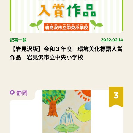
記事一覧
2022.02.14
【岩見沢版】令和３年度｜環境美化標語入賞
作品 岩見沢市立中央小学校
静岡
3