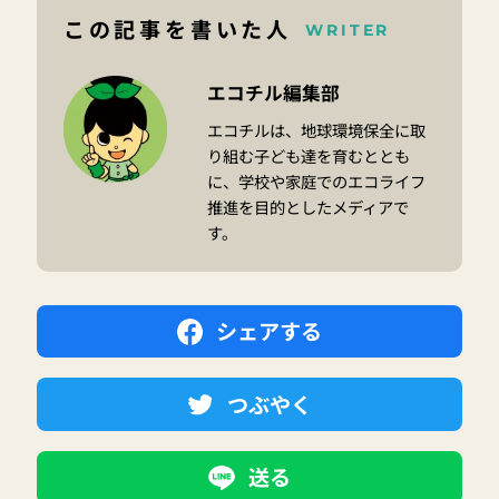
この記事を書いた人
WRITER
エコチル編集部
エコチルは、地球環境保全に取
り組む子ども達を育むととも
に、学校や家庭でのエコライフ
推進を目的としたメディアで
す。
シェアする
つぶやく
送る