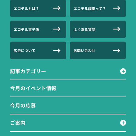
エコチルとは？
エコチル調査って？
エコチル電子版
よくある質問
広告について
お問い合わせ
記事カテゴリー
今月のイベント情報
今月の応募
ご案内