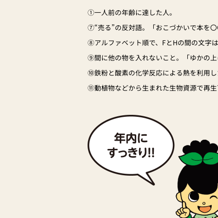
①一人前の年齢に達した人。
⑦“売る”の反対語。「おこづかいで本を〇
⑧アルファベット順で、FとHの間の文字
⑨間に他の物を入れないこと。「ゆかの上
⑩鉄粉と酸素の化学反応による熱を利用し
⑪動植物などから生まれた生物資源で再生