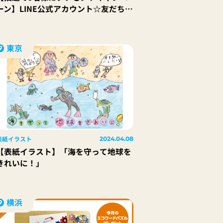
ーン】LINE公式アカウント☆友だち
募集中☆「残糸で作ったエコなハンカ
チタオル」をプレゼント！
東京
表紙イラスト
2024.04.08
【表紙イラスト】「海を守って地球を
きれいに！」
横浜