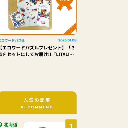
エコワードパズル
2025.01.08
【エコワードパズルプレゼント】「３
点をセットにしてお届け!!『LITALICO
ワンダーオリジナルグッズ（非売
品）』」2名様
人気の記事
RECOMMEND
北海道
1