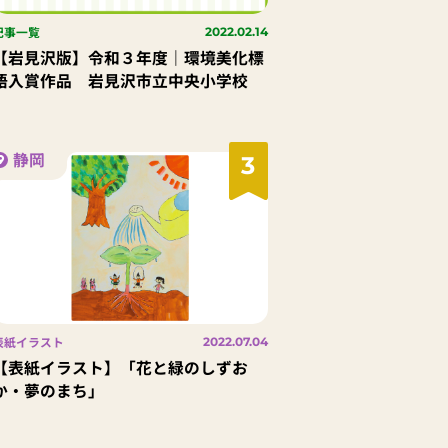
記事一覧
2022.02.14
【岩見沢版】令和３年度｜環境美化標
語入賞作品 岩見沢市立中央小学校
静岡
3
表紙イラスト
2022.07.04
【表紙イラスト】「花と緑のしずお
か・夢のまち」