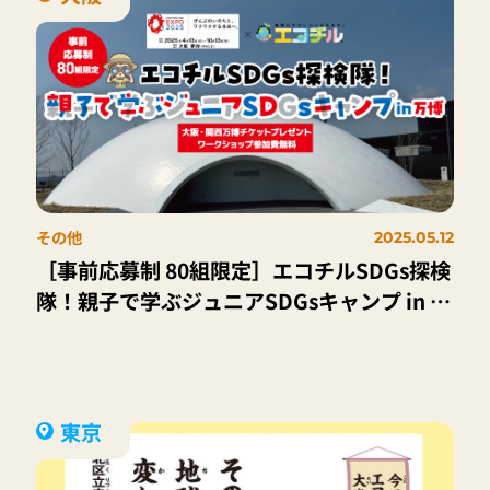
その他
2025.05.12
［事前応募制 80組限定］エコチルSDGs探検
隊！親子で学ぶジュニアSDGsキャンプ in 万
博「大阪・関西万博チケットプレゼント ワ
ークショップ参加費無料」
東京