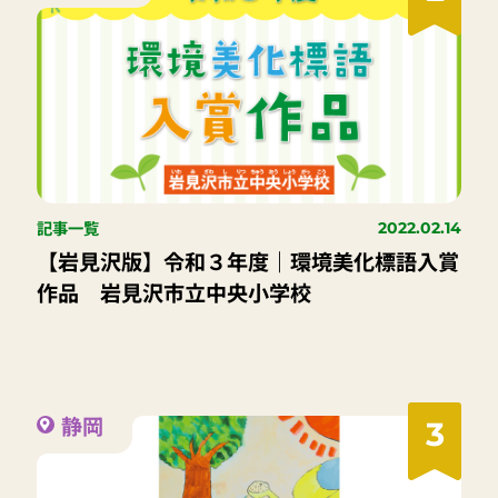
記事一覧
2022.02.14
【岩見沢版】令和３年度｜環境美化標語入賞
作品 岩見沢市立中央小学校
静岡
3