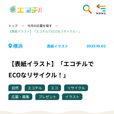
トップ
今月の応募を探す
【表紙イラスト】「エコチルでECOなリサイクル！」
横浜
表紙イラスト
2023.10.02
【表紙イラスト】「エコチルで
ECOなリサイクル！」
自然
エコチル
エコ
リサイクル
応募・募集
プレゼント
イラスト