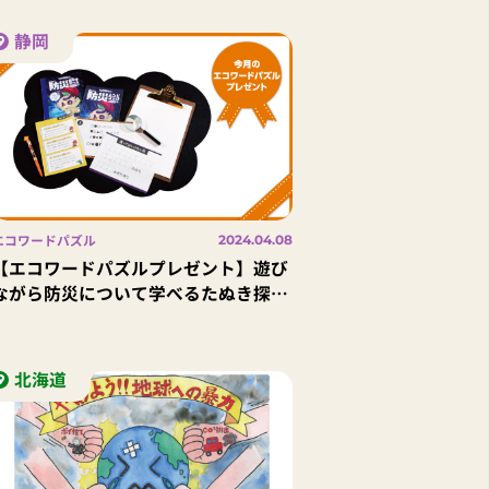
静岡
エコワードパズル
2024.04.08
【エコワードパズルプレゼント】遊び
ながら防災について学べるたぬき探偵
ジェリー『防災謎解きゲーム 水害
編』｜8名様
北海道