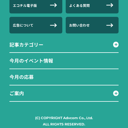
エコチル電子版
よくある質問
広告について
お問い合わせ
記事カテゴリー
今月のイベント情報
今月の応募
ご案内
(C) COPYRIGHT Advcom Co., Ltd.
ALL RIGHTS RESERVED.