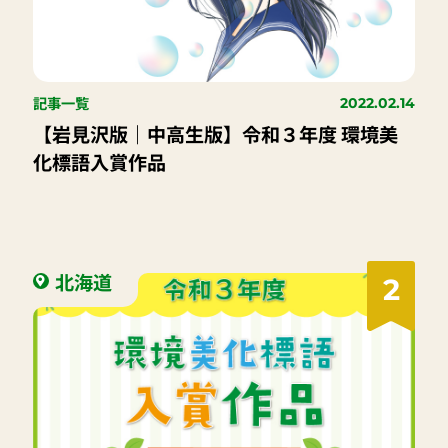
記事一覧
2022.02.14
【岩見沢版｜中高生版】令和３年度 環境美
化標語入賞作品
北海道
2