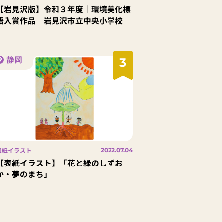
【岩見沢版】令和３年度｜環境美化標
語入賞作品 岩見沢市立中央小学校
静岡
3
表紙イラスト
2022.07.04
【表紙イラスト】「花と緑のしずお
か・夢のまち」