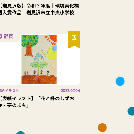
【岩見沢版】令和３年度｜環境美化標
語入賞作品 岩見沢市立中央小学校
静岡
3
表紙イラスト
2022.07.04
【表紙イラスト】「花と緑のしずお
か・夢のまち」