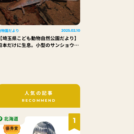
動物園だより
2025.02.10
【埼玉県こども動物自然公園だより】
日本だけに生息。小型のサンショウウ
オ「トウキョウサンショウウオ」
人気の記事
RECOMMEND
北海道
1