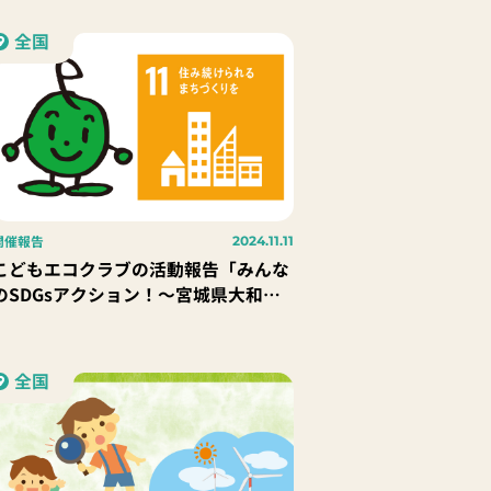
全国
開催報告
2024.11.11
こどもエコクラブの活動報告「みんな
のSDGsアクション！～宮城県大和
町・大和町よしおか放課後児童クラブ
～」
全国