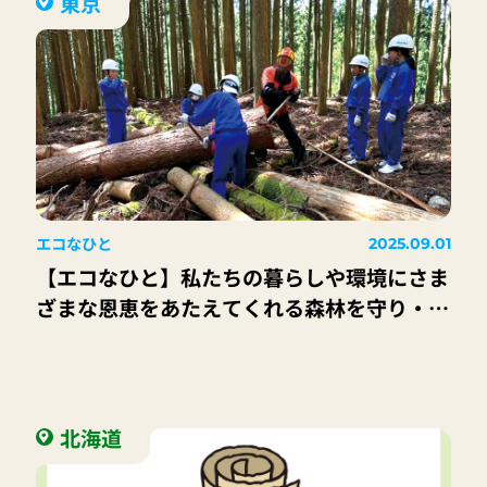
東京
エコなひと
2025.09.01
【エコなひと】私たちの暮らしや環境にさま
ざまな恩恵をあたえてくれる森林を守り・育
て、次世代に引きついでいこう｜ (公社) 国
土緑化推進機構 今泉 裕治 さん
北海道