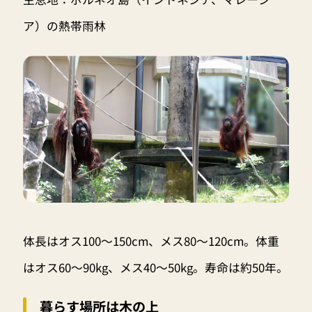
ア）の熱帯雨林
体長はオス100～150cm、メス80～120cm。体重
はオス60～90kg、メス40～50kg。寿命は約50年。
暮らす場所は木の上