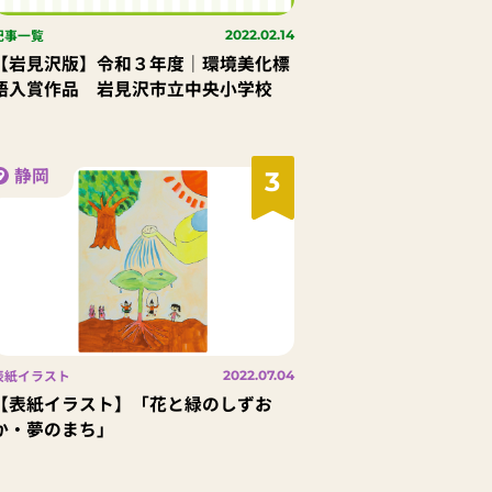
記事一覧
2022.02.14
【岩見沢版】令和３年度｜環境美化標
語入賞作品 岩見沢市立中央小学校
静岡
3
表紙イラスト
2022.07.04
【表紙イラスト】「花と緑のしずお
か・夢のまち」