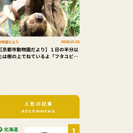
動物園だより
2025.01.22
【京都市動物園だより】１日の半分以
上は樹の上でねているよ「フタユビナ
マケモノ」
人気の記事
RECOMMEND
北海道
1