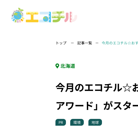
トップ
記事一覧
今月のエコチル☆おす
北海道
今月のエコチル☆お
アワード」がスタ
PR
環境
地球