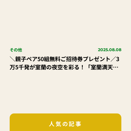
その他
2025.08.08
＼親子ペア50組無料ご招待券プレゼント／3
万5千発が室蘭の夜空を彩る！「室蘭満天花
火」9月6日（土）開催！人気アーティスト
のライブやグルメも満喫！
人気の記事