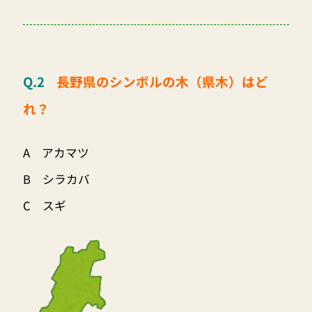
Q.2
長野県のシンボルの木（県木）はど
れ？
A アカマツ
B シラカバ
C スギ