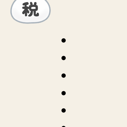
●
●
●
●
●