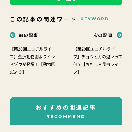
この記事の関連ワード
KEYWORD
前の記事
次の記事
【第20回エコチルライ
【第20回エコチルライ
ブ】金沢動物園よりイン
ブ】チョウとガの違いって
ドゾウが登場！【動物園
何？【おもしろ昆虫ライ
だより】
フ】
おすすめの関連記事
RECOMMEND