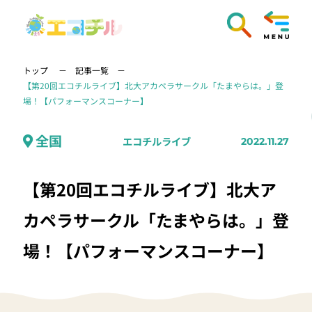
トップ
記事一覧
【第20回エコチルライブ】北大アカペラサークル「たまやらは。」登
場！【パフォーマンスコーナー】
全国
エコチルライブ
2022.11.27
【第20回エコチルライブ】北大ア
カペラサークル「たまやらは。」登
場！【パフォーマンスコーナー】