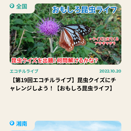
全国
エコチルライブ
2022.10.20
【第19回エコチルライブ】昆虫クイズにチ
ャレンジしよう！【おもしろ昆虫ライフ】
湘南