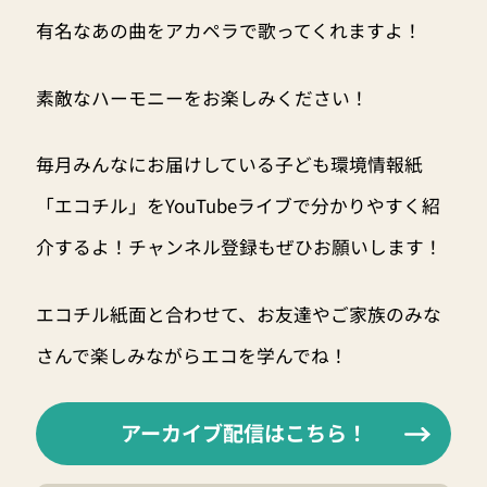
有名なあの曲をアカペラで歌ってくれますよ！
素敵なハーモニーをお楽しみください！
毎月みんなにお届けしている子ども環境情報紙
「エコチル」をYouTubeライブで分かりやすく紹
介するよ！チャンネル登録もぜひお願いします！
エコチル紙面と合わせて、お友達やご家族のみな
さんで楽しみながらエコを学んでね！
アーカイブ配信はこちら！