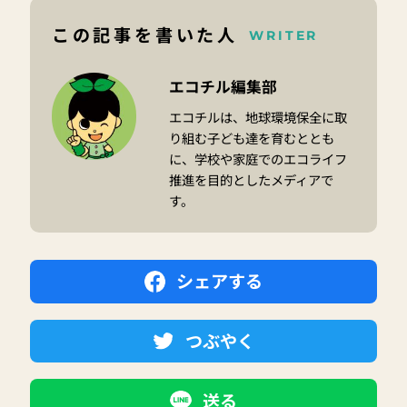
この記事を書いた人
WRITER
エコチル編集部
エコチルは、地球環境保全に取
り組む子ども達を育むととも
に、学校や家庭でのエコライフ
推進を目的としたメディアで
す。
シェアする
つぶやく
送る