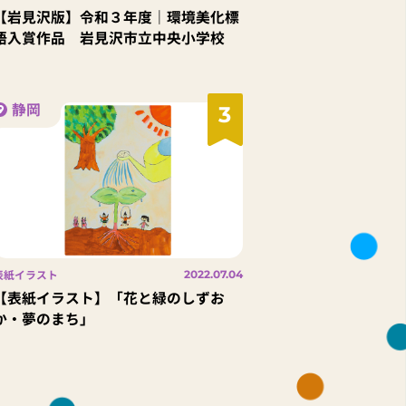
【岩見沢版】令和３年度｜環境美化標
語入賞作品 岩見沢市立中央小学校
静岡
3
表紙イラスト
2022.07.04
【表紙イラスト】「花と緑のしずお
か・夢のまち」