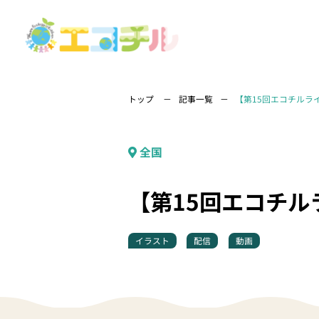
トップ
記事一覧
【第15回エコチルラ
全国
【第15回エコチル
イラスト
配信
動画