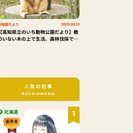
動物園だより
2023.02.13
【高知県立のいち動物公園だより】敵
のいない木の上で生活、森林伐採で絶
滅のおそれ「シロテテナガザル」
人気の記事
RECOMMEND
北海道
1