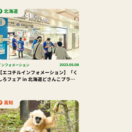
全」
北海道
インフォメーション
2023.05.08
【エコチルインフォメーション】「く
しろフェア in 北海道どさんこプラザ
札幌店」を開催！
高知