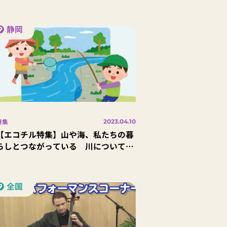
野 由紀子 先生
静岡
特集
2023.04.10
【エコチル特集】山や海、私たちの暮
らしとつながっている 川について知
ろう！
全国