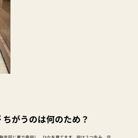
 ちがうのは何のため？
毎年同じ巣で産卵し、ひなを育てます。卵は２つ生み、交