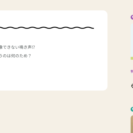
像できない鳴き声!?
うのは何のため？