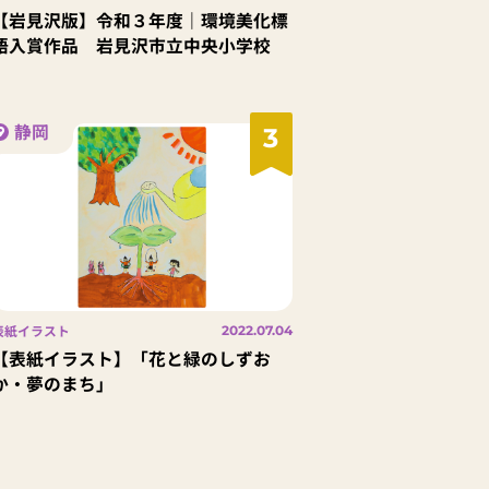
【岩見沢版】令和３年度｜環境美化標
語入賞作品 岩見沢市立中央小学校
静岡
3
表紙イラスト
2022.07.04
【表紙イラスト】「花と緑のしずお
か・夢のまち」