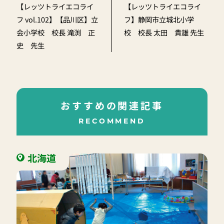
【レッツトライエコライ
【レッツトライエコライ
フ vol.102】【品川区】立
フ】静岡市立城北小学
会小学校 校長 滝渕 正
校 校長 太田 貴雄 先生
史 先生
おすすめの関連記事
RECOMMEND
北海道