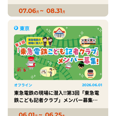
07.06
08.31
月
月
東京
オフライン
2026.06.01
東急電鉄の現場に潜入!!第3回「東急電
鉄こども記者クラブ」メンバー募集！
｜東急電鉄の“すごい”を取材しよう!!
06.01
06.25
月
木