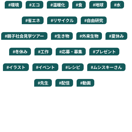
#環境
#エコ
#温暖化
#食
#地球
#水
#省エネ
#リサイクル
#自由研究
#親子社会見学ツアー
#生き物
#外来生物
#夏休み
#冬休み
#工作
#応募・募集
#プレゼント
#イラスト
#イベント
#レシピ
#ムシスキーさん
#先生
#配信
#動画