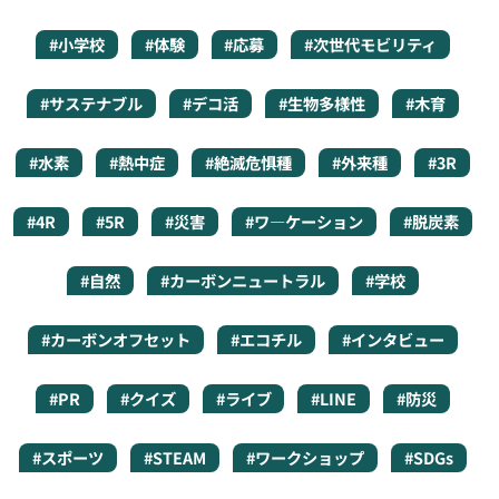
#小学校
#体験
#応募
#次世代モビリティ
#サステナブル
#デコ活
#生物多様性
#木育
#水素
#熱中症
#絶滅危惧種
#外来種
#3R
#4R
#5R
#災害
#ワ―ケーション
#脱炭素
#自然
#カーボンニュートラル
#学校
#カーボンオフセット
#エコチル
#インタビュー
#PR
#クイズ
#ライブ
#LINE
#防災
#スポーツ
#STEAM
#ワークショップ
#SDGs