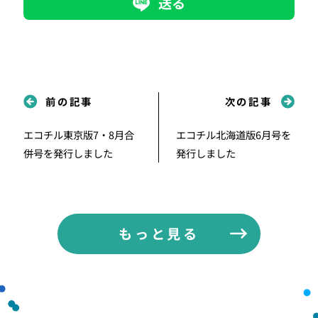
送る
前の記事
次の記事
エコチル東京版7・8月合
エコチル北海道版6月号を
併号を発行しました
発行しました
もっと見る