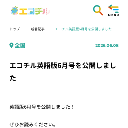
トップ
新着記事
エコチル英語版6月号を公開しました
全国
2026.06.08
エコチル英語版6月号を公開しまし
た
英語版6月号を公開しました！
ぜひお読みください。