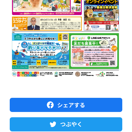
シェアする
つぶやく