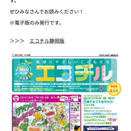
す。
ぜひみなさんでお読みください！
※電子版のみ発行です。
＞＞＞
エコチル静岡版