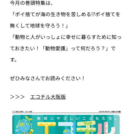
今月の巻頭特集は、
「ポイ捨てが海の生き物を苦しめる⁉ポイ捨てを
無くして地球を守ろう！」
「動物と人がいっしょに幸せに暮らすために知っ
ておきたい！「動物愛護」って何だろう？」で
す。
ぜひみなさんでお読みください！
＞＞＞
エコチル大阪版