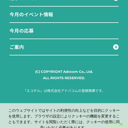
今月のイベント情報
今月の応募
ご案内
(C) COPYRIGHT Advcom Co., Ltd.
ALL RIGHTS RESERVED.
「エコチル」は株式会社アドバコムの登録商標です。
このウェブサイトではサイトの利便性の向上などを目的にクッキー
を使用します。ブラウザの設定によりクッキーの機能を変更するこ
ともできます。サイトを閲覧いただく際には、クッキーの使用に同
意いただく必要があります。