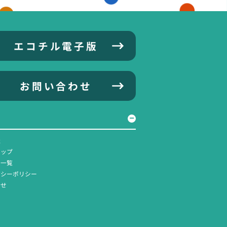
エコチル電子版
お問い合わせ
社
マップ
ス一覧
バシーポリシー
合せ