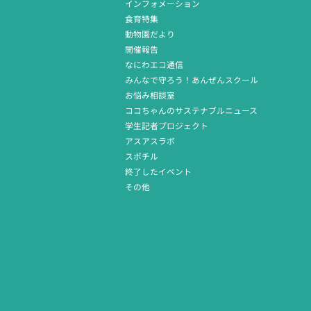
インフォメーション
食育特集
動物園だより
開催報告
なにわエコ通信
みんなで守ろう！あんぜんスクール
お悩み相談室
ココちゃんのサステナブルニュース
学生記者プロジェクト
アスアスラボ
スポチル
終了したイベント
その他