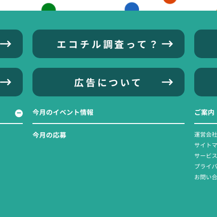
エコチル調査って？
広告について
今月のイベント情報
ご案内
今月の応募
運営会
サイト
サービ
プライ
お問い