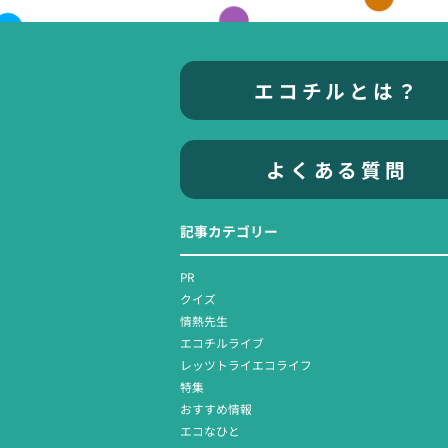
エコチルとは？
よくある質問
記事カテゴリー
PR
クイズ
情熱先生
エコチルライブ
レッツトライエコライフ
特集
おすすめ情報
エコなひと