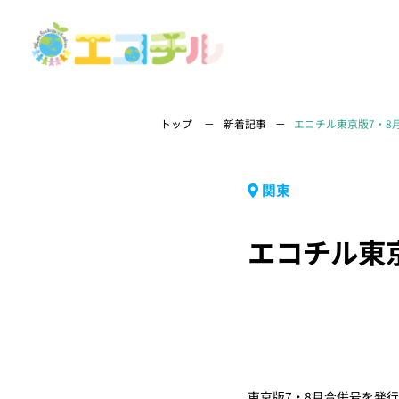
トップ
新着記事
エコチル東京版7・8
関東
エコチル東
東京版7・8月合併号を発