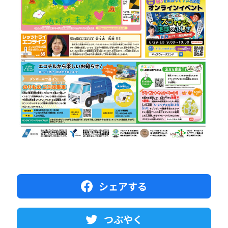
シェアする
つぶやく