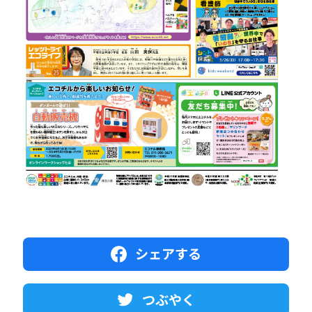
シェアする
つぶやく