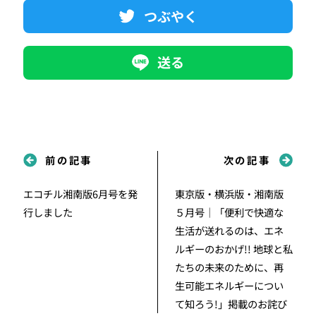
つぶやく
送る
前の記事
次の記事
エコチル湘南版6月号を発
東京版・横浜版・湘南版
行しました
５月号｜「便利で快適な
生活が送れるのは、エネ
ルギーのおかげ!! 地球と私
たちの未来のために、再
生可能エネルギーについ
て知ろう!」掲載のお詫び