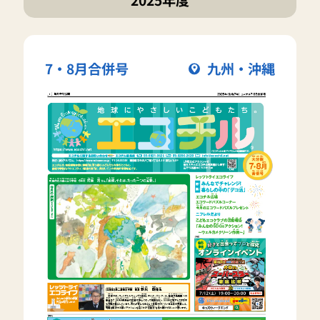
7・8月合併号
九州・沖縄