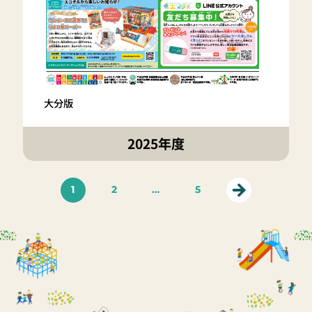
大分版
2025年度
1
2
…
5