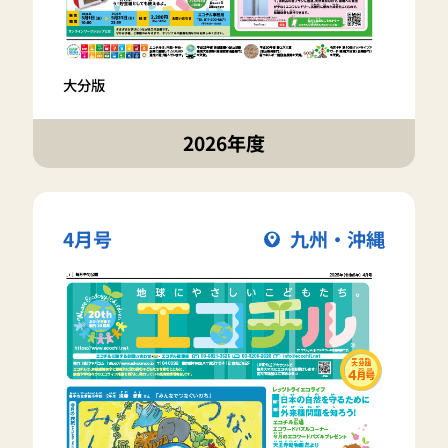
大分版
2026年度
4月号
九州・沖縄