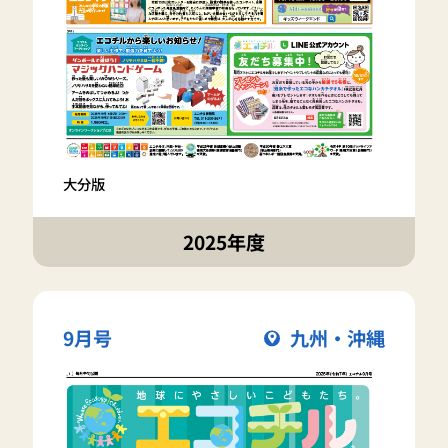
大分版
2025年度
9月号
九州・沖縄