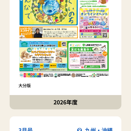
大分版
2026年度
3月号
九州・沖縄