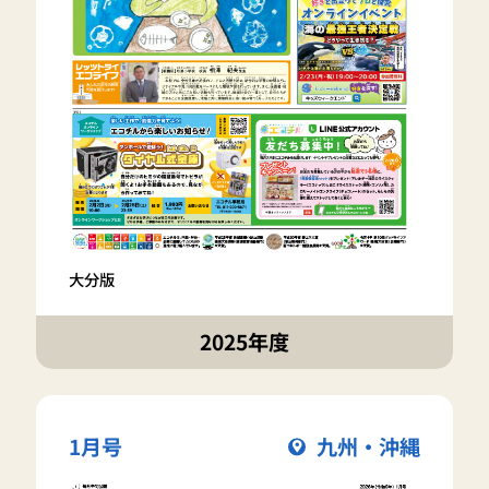
大分版
2025年度
1月号
九州・沖縄