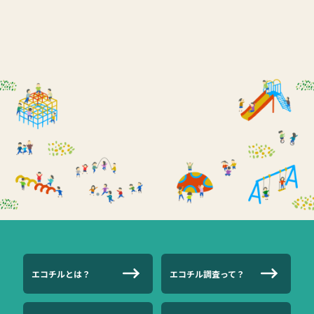
エコチルとは？
エコチル調査って？