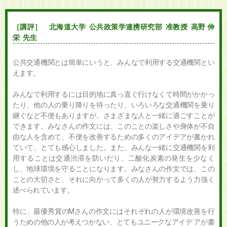
［講評］ 北海道大学 公共政策学連携研究部 准教授 高野 伸
栄 先生
公共交通機関とは簡単にいうと、みんなで利用する交通機関とい
えます。
みんなで利用するには目的地に真っ直ぐ行けなくて時間がかかっ
たり、他の人の乗り降りを待ったり、いろいろな交通機関を乗り
継ぐなど不便もありますが、さまざまな人と一緒に過ごすことが
できます。みなさんの作文には、このことの楽しさや身体が不自
由な人を含めて、不便を改善するための多くのアイデアが書かれ
ていて、とても感心しました。また、みんな一緒に交通機関を利
用することは交通渋滞を防いだり、二酸化炭素の発生を少なく
し、地球環境を守ることになります。みなさんの作文では、この
ことの大切さと、それに向かって多くの人が努力するよう力強く
述べられています。
特に、最優秀賞のMさんの作文にはそれぞれの人が環境改善を行
うための他の人が考えつかない、とてもユニークなアイデ アが書