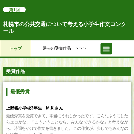
第1回
札幌市の公共交通について考える小学生作文コンク
ール
過去の受賞作品 ＞＞＞
トップ
第10回～第1回
受賞作品
最優秀賞
上野幌小学校3年生 M.K.さん
最優秀賞を受賞できて、本当にうれしかったです。こんなふうにした
らエコかな」「こういうことなら、みんな できるかな」と考えなが
ら、時間をかけて作文を書きました。 この作文が、少しでもみんなの